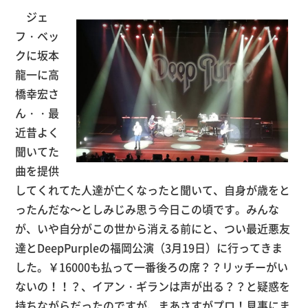
ジェ
フ・ベッ
クに坂本
龍一に高
橋幸宏さ
ん・・最
近昔よく
聞いてた
曲を提供
してくれてた人達が亡くなったと聞いて、自身が歳をと
ったんだな～としみじみ思う今日この頃です。みんな
が、いや自分がこの世から消える前にと、つい最近悪友
達とDeepPurpleの福岡公演（3月19日）に行ってきま
した。￥16000も払って一番後ろの席？？リッチーがい
ないの！！？、イアン・ギランは声が出る？？と疑惑を
持ちながらだったのですが、まあさすがプロ！見事にま